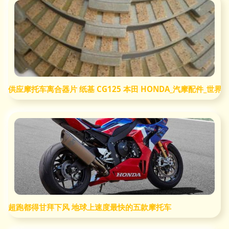
供应摩托车离合器片 纸基 CG125 本田 HONDA_汽摩配件_世
超跑都得甘拜下风 地球上速度最快的五款摩托车